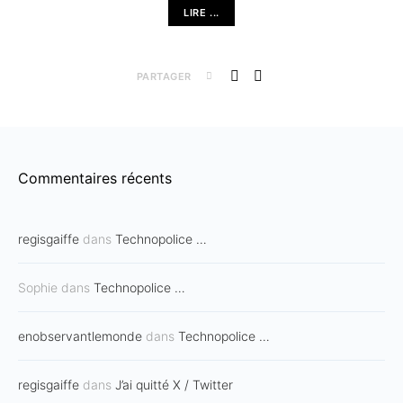
LIRE ...
PARTAGER
Commentaires récents
regisgaiffe
dans
Technopolice …
Sophie
dans
Technopolice …
enobservantlemonde
dans
Technopolice …
regisgaiffe
dans
J’ai quitté X / Twitter